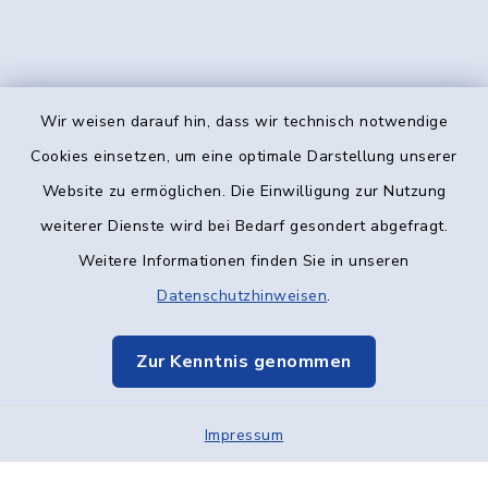
Wir weisen darauf hin, dass wir technisch notwendige
Kontakt
Cookies einsetzen, um eine optimale Darstellung unserer
Website zu ermöglichen. Die Einwilligung zur Nutzung
Barrierefreiheit
weiterer Dienste wird bei Bedarf gesondert abgefragt.
Weitere Informationen finden Sie in unseren
Datenschutz
Datenschutzhinweisen
.
Impressum
Zur Kenntnis genommen
Elektronische Kommunikation
Impressum
Sitemap