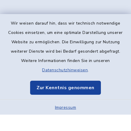
Wir weisen darauf hin, dass wir technisch notwendige
Kontakt
Cookies einsetzen, um eine optimale Darstellung unserer
Website zu ermöglichen. Die Einwilligung zur Nutzung
Barrierefreiheit
weiterer Dienste wird bei Bedarf gesondert abgefragt.
Weitere Informationen finden Sie in unseren
Datenschutz
Datenschutzhinweisen
.
Impressum
Zur Kenntnis genommen
Elektronische Kommunikation
Impressum
Sitemap
Cookie-Einstellungen