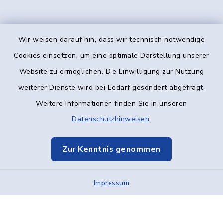
Wir weisen darauf hin, dass wir technisch notwendige
Kontakt
Cookies einsetzen, um eine optimale Darstellung unserer
Website zu ermöglichen. Die Einwilligung zur Nutzung
Barrierefreiheit
weiterer Dienste wird bei Bedarf gesondert abgefragt.
Weitere Informationen finden Sie in unseren
Datenschutz
Datenschutzhinweisen
.
Impressum
Zur Kenntnis genommen
Elektronische Kommunikation
Impressum
Sitemap
Cookie-Einstellungen