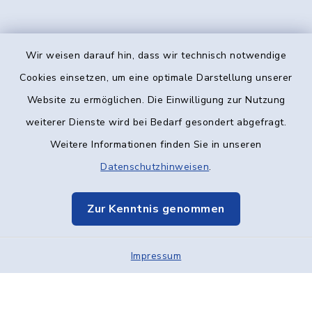
Wir weisen darauf hin, dass wir technisch notwendige
Kontakt
Cookies einsetzen, um eine optimale Darstellung unserer
Website zu ermöglichen. Die Einwilligung zur Nutzung
Barrierefreiheit
weiterer Dienste wird bei Bedarf gesondert abgefragt.
Weitere Informationen finden Sie in unseren
Datenschutz
Datenschutzhinweisen
.
Impressum
Zur Kenntnis genommen
Elektronische Kommunikation
Impressum
Sitemap
Cookie-Einstellungen