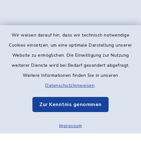
Wir weisen darauf hin, dass wir technisch notwendige
Kontakt
Cookies einsetzen, um eine optimale Darstellung unserer
Website zu ermöglichen. Die Einwilligung zur Nutzung
Barrierefreiheit
weiterer Dienste wird bei Bedarf gesondert abgefragt.
Weitere Informationen finden Sie in unseren
Datenschutz
Datenschutzhinweisen
.
Impressum
Zur Kenntnis genommen
Elektronische Kommunikation
Impressum
Sitemap