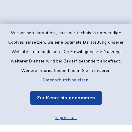
Wir weisen darauf hin, dass wir technisch notwendige
Kontakt
Cookies einsetzen, um eine optimale Darstellung unserer
Website zu ermöglichen. Die Einwilligung zur Nutzung
Barrierefreiheit
weiterer Dienste wird bei Bedarf gesondert abgefragt.
Weitere Informationen finden Sie in unseren
Datenschutz
Datenschutzhinweisen
.
Impressum
Zur Kenntnis genommen
Elektronische Kommunikation
Impressum
Sitemap