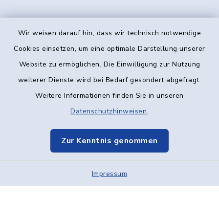
Wir weisen darauf hin, dass wir technisch notwendige
Kontakt
Cookies einsetzen, um eine optimale Darstellung unserer
Website zu ermöglichen. Die Einwilligung zur Nutzung
Barrierefreiheit
weiterer Dienste wird bei Bedarf gesondert abgefragt.
Weitere Informationen finden Sie in unseren
Datenschutz
Datenschutzhinweisen
.
Impressum
Zur Kenntnis genommen
Elektronische Kommunikation
Impressum
Sitemap
Cookie-Einstellungen