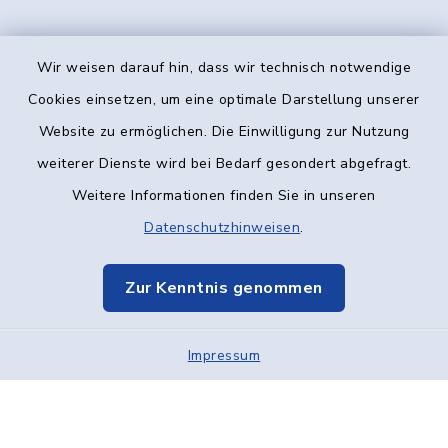
Wir weisen darauf hin, dass wir technisch notwendige
Kontakt
Cookies einsetzen, um eine optimale Darstellung unserer
Website zu ermöglichen. Die Einwilligung zur Nutzung
Barrierefreiheit
weiterer Dienste wird bei Bedarf gesondert abgefragt.
Weitere Informationen finden Sie in unseren
Datenschutz
Datenschutzhinweisen
.
Impressum
Zur Kenntnis genommen
Elektronische Kommunikation
Impressum
Sitemap
Cookie-Einstellungen