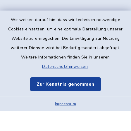
Wir weisen darauf hin, dass wir technisch notwendige
Kontakt
Cookies einsetzen, um eine optimale Darstellung unserer
Website zu ermöglichen. Die Einwilligung zur Nutzung
Barrierefreiheit
weiterer Dienste wird bei Bedarf gesondert abgefragt.
Weitere Informationen finden Sie in unseren
Datenschutz
Datenschutzhinweisen
.
Impressum
Zur Kenntnis genommen
Elektronische Kommunikation
Impressum
Sitemap
Cookie-Einstellungen