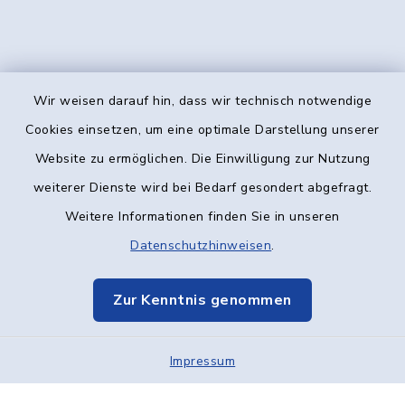
Wir weisen darauf hin, dass wir technisch notwendige
Kontakt
Cookies einsetzen, um eine optimale Darstellung unserer
Website zu ermöglichen. Die Einwilligung zur Nutzung
Barrierefreiheit
weiterer Dienste wird bei Bedarf gesondert abgefragt.
Weitere Informationen finden Sie in unseren
Datenschutz
Datenschutzhinweisen
.
Impressum
Zur Kenntnis genommen
Elektronische Kommunikation
Impressum
Sitemap