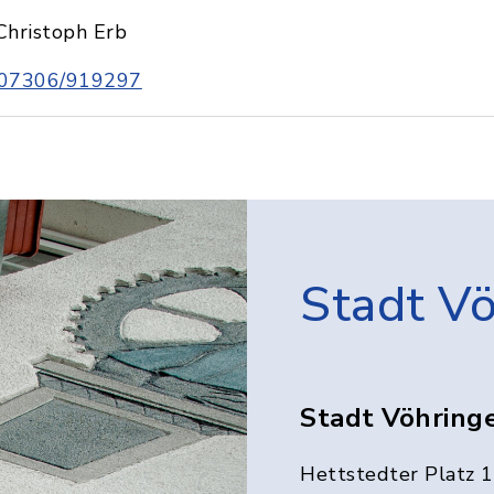
Christoph Erb
07306/919297
Stadt V
Stadt Vöhring
Hettstedter Platz 1