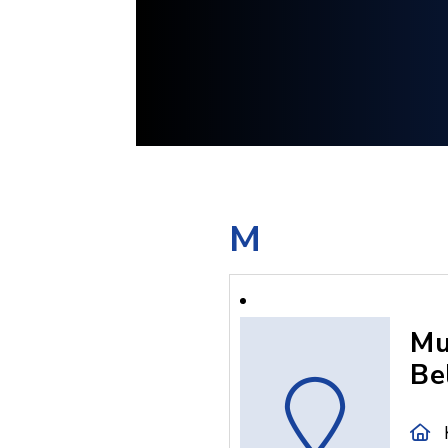
M
Mu
Be