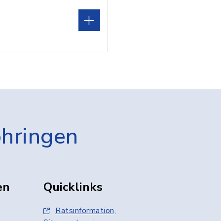
öhringen
en
Quicklinks
Ratsinformation,