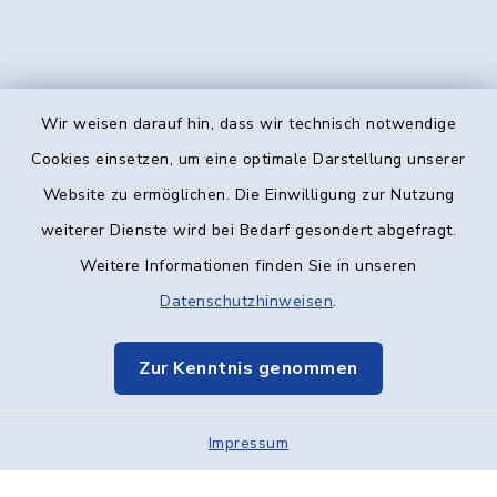
Wir weisen darauf hin, dass wir technisch notwendige
Kontakt
Cookies einsetzen, um eine optimale Darstellung unserer
Website zu ermöglichen. Die Einwilligung zur Nutzung
Barrierefreiheit
weiterer Dienste wird bei Bedarf gesondert abgefragt.
Weitere Informationen finden Sie in unseren
Datenschutz
Datenschutzhinweisen
.
Impressum
Zur Kenntnis genommen
Elektronische Kommunikation
Impressum
Sitemap