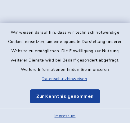
Wir weisen darauf hin, dass wir technisch notwendige
Kontakt
Cookies einsetzen, um eine optimale Darstellung unserer
Website zu ermöglichen. Die Einwilligung zur Nutzung
Barrierefreiheit
weiterer Dienste wird bei Bedarf gesondert abgefragt.
Weitere Informationen finden Sie in unseren
Datenschutz
Datenschutzhinweisen
.
Impressum
Zur Kenntnis genommen
Elektronische Kommunikation
Impressum
Sitemap