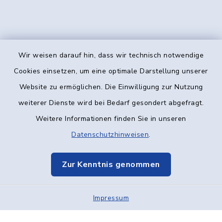
Wir weisen darauf hin, dass wir technisch notwendige
Kontakt
Cookies einsetzen, um eine optimale Darstellung unserer
Website zu ermöglichen. Die Einwilligung zur Nutzung
Barrierefreiheit
weiterer Dienste wird bei Bedarf gesondert abgefragt.
Weitere Informationen finden Sie in unseren
Datenschutz
Datenschutzhinweisen
.
Impressum
Zur Kenntnis genommen
Elektronische Kommunikation
Impressum
Sitemap