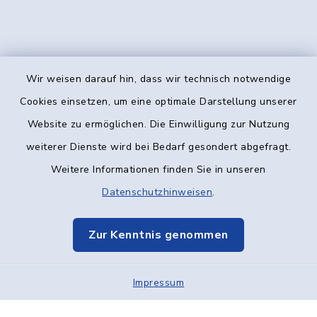
Wir weisen darauf hin, dass wir technisch notwendige
Kontakt
Cookies einsetzen, um eine optimale Darstellung unserer
Website zu ermöglichen. Die Einwilligung zur Nutzung
Barrierefreiheit
weiterer Dienste wird bei Bedarf gesondert abgefragt.
Weitere Informationen finden Sie in unseren
Datenschutz
Datenschutzhinweisen
.
Impressum
Zur Kenntnis genommen
Elektronische Kommunikation
Impressum
Sitemap