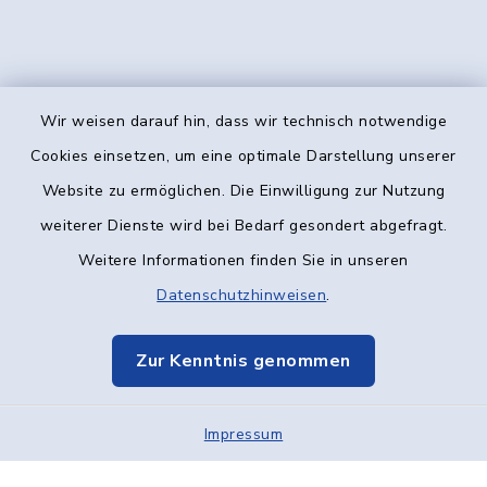
Wir weisen darauf hin, dass wir technisch notwendige
Kontakt
Cookies einsetzen, um eine optimale Darstellung unserer
Website zu ermöglichen. Die Einwilligung zur Nutzung
Barrierefreiheit
weiterer Dienste wird bei Bedarf gesondert abgefragt.
Weitere Informationen finden Sie in unseren
Datenschutz
Datenschutzhinweisen
.
Impressum
Zur Kenntnis genommen
Elektronische Kommunikation
Impressum
Sitemap