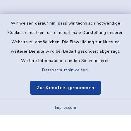
Wir weisen darauf hin, dass wir technisch notwendige
Kontakt
Cookies einsetzen, um eine optimale Darstellung unserer
Website zu ermöglichen. Die Einwilligung zur Nutzung
Barrierefreiheit
weiterer Dienste wird bei Bedarf gesondert abgefragt.
Weitere Informationen finden Sie in unseren
Datenschutz
Datenschutzhinweisen
.
Impressum
Zur Kenntnis genommen
Elektronische Kommunikation
Impressum
Sitemap
Cookie-Einstellungen