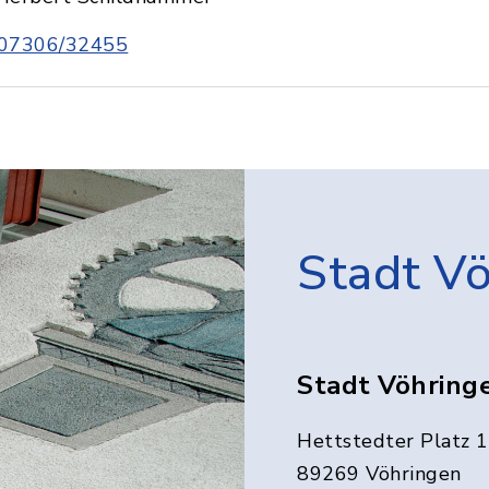
07306/32455
Stadt V
Stadt Vöhring
Hettstedter Platz 1
89269 Vöhringen