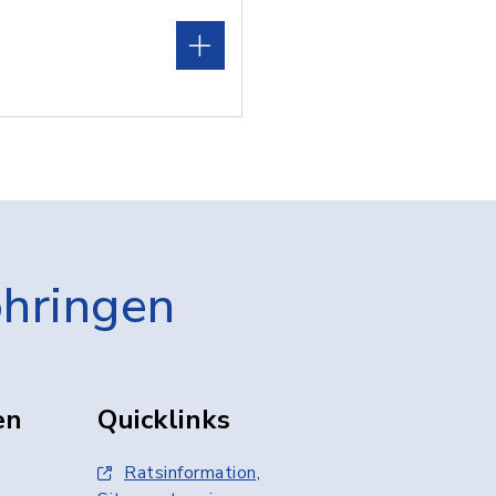
öhringen
en
Quicklinks
Ratsinformation,