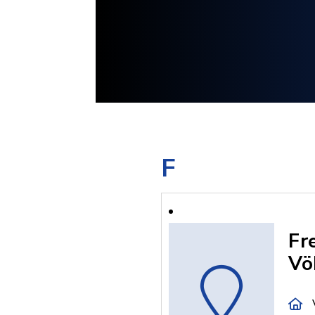
F
Fr
Vö