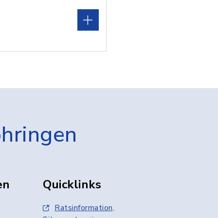
öhringen
en
Quicklinks
Ratsinformation,