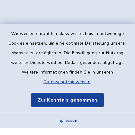
Wir weisen darauf hin, dass wir technisch notwendige
Kontakt
Cookies einsetzen, um eine optimale Darstellung unserer
Website zu ermöglichen. Die Einwilligung zur Nutzung
Barrierefreiheit
weiterer Dienste wird bei Bedarf gesondert abgefragt.
Weitere Informationen finden Sie in unseren
Datenschutz
Datenschutzhinweisen
.
Impressum
Zur Kenntnis genommen
Elektronische Kommunikation
Impressum
Sitemap