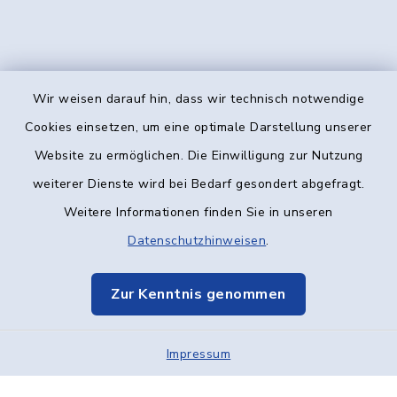
Wir weisen darauf hin, dass wir technisch notwendige
Kontakt
Cookies einsetzen, um eine optimale Darstellung unserer
Website zu ermöglichen. Die Einwilligung zur Nutzung
Barrierefreiheit
weiterer Dienste wird bei Bedarf gesondert abgefragt.
Weitere Informationen finden Sie in unseren
Datenschutz
Datenschutzhinweisen
.
Impressum
Zur Kenntnis genommen
Elektronische Kommunikation
Impressum
Sitemap