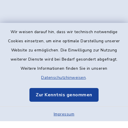
Wir weisen darauf hin, dass wir technisch notwendige
Kontakt
Cookies einsetzen, um eine optimale Darstellung unserer
Website zu ermöglichen. Die Einwilligung zur Nutzung
Barrierefreiheit
weiterer Dienste wird bei Bedarf gesondert abgefragt.
Weitere Informationen finden Sie in unseren
Datenschutz
Datenschutzhinweisen
.
Impressum
Zur Kenntnis genommen
Elektronische Kommunikation
Impressum
Sitemap