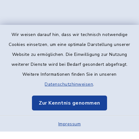
Wir weisen darauf hin, dass wir technisch notwendige
Kontakt
Cookies einsetzen, um eine optimale Darstellung unserer
Website zu ermöglichen. Die Einwilligung zur Nutzung
Barrierefreiheit
weiterer Dienste wird bei Bedarf gesondert abgefragt.
Weitere Informationen finden Sie in unseren
Datenschutz
Datenschutzhinweisen
.
Impressum
Zur Kenntnis genommen
Elektronische Kommunikation
Impressum
Sitemap