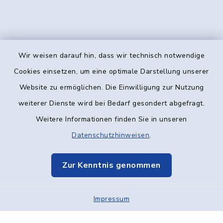
Wir weisen darauf hin, dass wir technisch notwendige
Kontakt
Cookies einsetzen, um eine optimale Darstellung unserer
Website zu ermöglichen. Die Einwilligung zur Nutzung
Barrierefreiheit
weiterer Dienste wird bei Bedarf gesondert abgefragt.
Weitere Informationen finden Sie in unseren
Datenschutz
Datenschutzhinweisen
.
Impressum
Zur Kenntnis genommen
Elektronische Kommunikation
Impressum
Sitemap