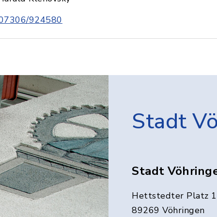
07306/924580
Stadt V
Stadt Vöhring
Hettstedter Platz 1
89269 Vöhringen