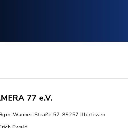
MERA 77 e.V.
Bgm.-Wanner-Straße 57, 89257 Illertissen
Erich Ewald