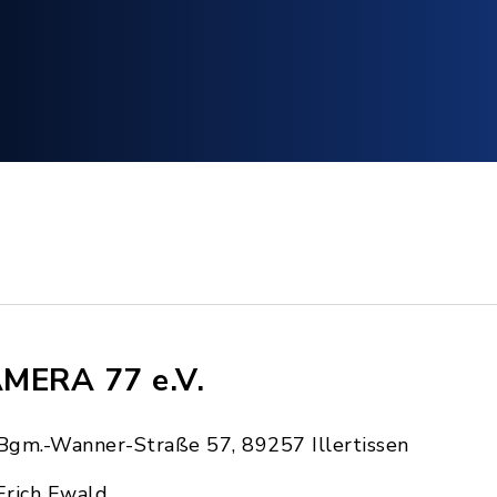
MERA 77 e.V.
Bgm.-Wanner-Straße 57, 89257 Illertissen
Erich Ewald