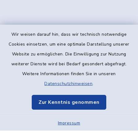
Wir weisen darauf hin, dass wir technisch notwendige
Kontakt
Cookies einsetzen, um eine optimale Darstellung unserer
Website zu ermöglichen. Die Einwilligung zur Nutzung
Barrierefreiheit
weiterer Dienste wird bei Bedarf gesondert abgefragt.
Weitere Informationen finden Sie in unseren
Datenschutz
Datenschutzhinweisen
.
Impressum
Zur Kenntnis genommen
Elektronische Kommunikation
Impressum
Sitemap