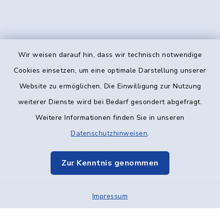
Wir weisen darauf hin, dass wir technisch notwendige
Kontakt
Cookies einsetzen, um eine optimale Darstellung unserer
Website zu ermöglichen. Die Einwilligung zur Nutzung
Barrierefreiheit
weiterer Dienste wird bei Bedarf gesondert abgefragt.
Weitere Informationen finden Sie in unseren
Datenschutz
Datenschutzhinweisen
.
Impressum
Zur Kenntnis genommen
Elektronische Kommunikation
Impressum
Sitemap