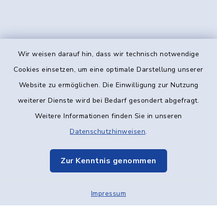
Wir weisen darauf hin, dass wir technisch notwendige
Kontakt
Cookies einsetzen, um eine optimale Darstellung unserer
Website zu ermöglichen. Die Einwilligung zur Nutzung
Barrierefreiheit
weiterer Dienste wird bei Bedarf gesondert abgefragt.
Weitere Informationen finden Sie in unseren
Datenschutz
Datenschutzhinweisen
.
Impressum
Zur Kenntnis genommen
Elektronische Kommunikation
Impressum
Sitemap