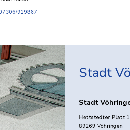
07306/919867
Stadt V
Stadt Vöhring
Hettstedter Platz 1
89269 Vöhringen