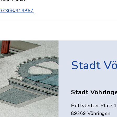
07306/919867
Stadt V
Stadt Vöhring
Hettstedter Platz 1
89269 Vöhringen