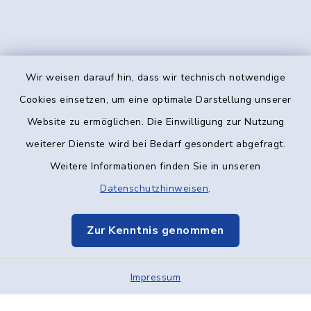
Wir weisen darauf hin, dass wir technisch notwendige
Kontakt
Cookies einsetzen, um eine optimale Darstellung unserer
Website zu ermöglichen. Die Einwilligung zur Nutzung
Barrierefreiheit
weiterer Dienste wird bei Bedarf gesondert abgefragt.
Weitere Informationen finden Sie in unseren
Datenschutz
Datenschutzhinweisen
.
Impressum
Zur Kenntnis genommen
Elektronische Kommunikation
Impressum
Sitemap