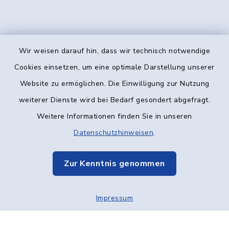
Wir weisen darauf hin, dass wir technisch notwendige
Kontakt
Cookies einsetzen, um eine optimale Darstellung unserer
Website zu ermöglichen. Die Einwilligung zur Nutzung
Barrierefreiheit
weiterer Dienste wird bei Bedarf gesondert abgefragt.
Weitere Informationen finden Sie in unseren
Datenschutz
Datenschutzhinweisen
.
Impressum
Zur Kenntnis genommen
Elektronische Kommunikation
Impressum
Sitemap
Cookie-Einstellungen