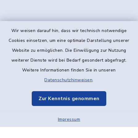
Wir weisen darauf hin, dass wir technisch notwendige
Kontakt
Cookies einsetzen, um eine optimale Darstellung unserer
Website zu ermöglichen. Die Einwilligung zur Nutzung
Barrierefreiheit
weiterer Dienste wird bei Bedarf gesondert abgefragt.
Weitere Informationen finden Sie in unseren
Datenschutz
Datenschutzhinweisen
.
Impressum
Zur Kenntnis genommen
Elektronische Kommunikation
Impressum
Sitemap
Cookie-Einstellungen