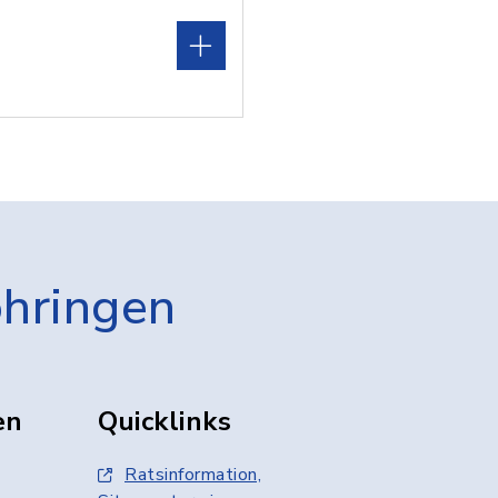
öhringen
en
Quicklinks
Ratsinformation,