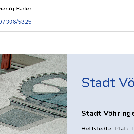
Georg Bader
07306/5825
Stadt V
Stadt Vöhring
Hettstedter Platz 1