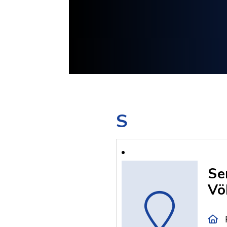
S
Se
Vö