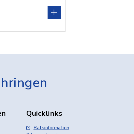
öhringen
en
Quicklinks
Ratsinformation,