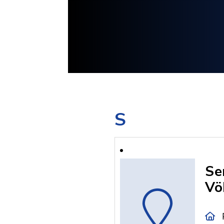
S
Se
Vö