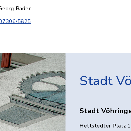
Georg Bader
07306/5825
Stadt V
Stadt Vöhring
Hettstedter Platz 1