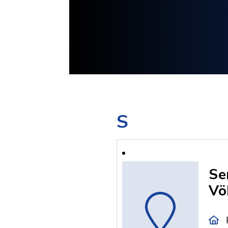
S
Se
Vö