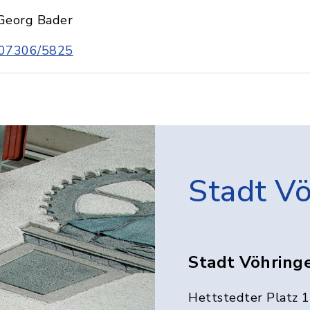
Georg Bader
07306/5825
Stadt V
Stadt Vöhring
Hettstedter Platz 1