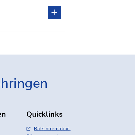
öhringen
en
Quicklinks
Ratsinformation,