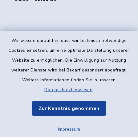
Wir weisen darauf hin, dass wir technisch notwendige
Kontakt
Cookies einsetzen, um eine optimale Darstellung unserer
Website zu ermöglichen. Die Einwilligung zur Nutzung
Barrierefreiheit
weiterer Dienste wird bei Bedarf gesondert abgefragt.
Weitere Informationen finden Sie in unseren
Datenschutz
Datenschutzhinweisen
.
Impressum
Zur Kenntnis genommen
Elektronische Kommunikation
Impressum
Sitemap