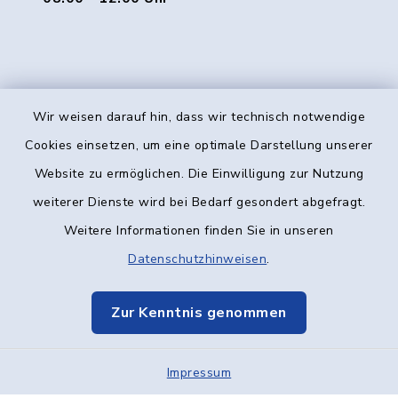
Wir weisen darauf hin, dass wir technisch notwendige
Kontakt
Cookies einsetzen, um eine optimale Darstellung unserer
Website zu ermöglichen. Die Einwilligung zur Nutzung
Barrierefreiheit
weiterer Dienste wird bei Bedarf gesondert abgefragt.
Weitere Informationen finden Sie in unseren
Datenschutz
Datenschutzhinweisen
.
Impressum
Zur Kenntnis genommen
Elektronische Kommunikation
Impressum
Sitemap