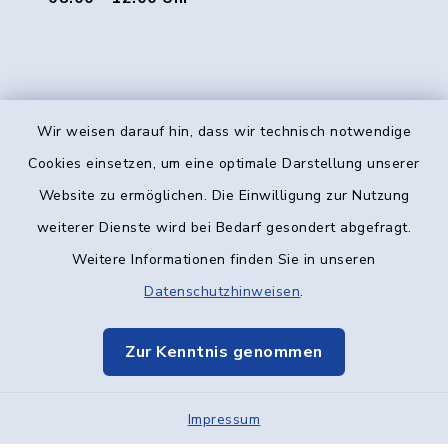
Wir weisen darauf hin, dass wir technisch notwendige
Kontakt
Cookies einsetzen, um eine optimale Darstellung unserer
Website zu ermöglichen. Die Einwilligung zur Nutzung
Barrierefreiheit
weiterer Dienste wird bei Bedarf gesondert abgefragt.
Weitere Informationen finden Sie in unseren
Datenschutz
Datenschutzhinweisen
.
Impressum
Zur Kenntnis genommen
Elektronische Kommunikation
Impressum
Sitemap