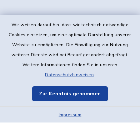
Wir weisen darauf hin, dass wir technisch notwendige
Kontakt
Cookies einsetzen, um eine optimale Darstellung unserer
Website zu ermöglichen. Die Einwilligung zur Nutzung
Barrierefreiheit
weiterer Dienste wird bei Bedarf gesondert abgefragt.
Weitere Informationen finden Sie in unseren
Datenschutz
Datenschutzhinweisen
.
Impressum
Zur Kenntnis genommen
Elektronische Kommunikation
Impressum
Sitemap
Cookie-Einstellungen