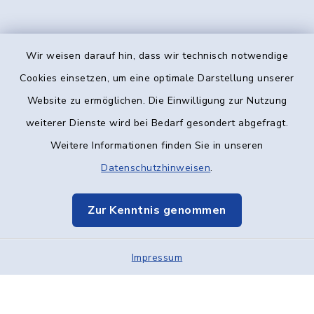
Wir weisen darauf hin, dass wir technisch notwendige
Kontakt
Cookies einsetzen, um eine optimale Darstellung unserer
Website zu ermöglichen. Die Einwilligung zur Nutzung
Barrierefreiheit
weiterer Dienste wird bei Bedarf gesondert abgefragt.
Weitere Informationen finden Sie in unseren
Datenschutz
Datenschutzhinweisen
.
Impressum
Zur Kenntnis genommen
Elektronische Kommunikation
Impressum
Sitemap
Cookie-Einstellungen