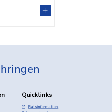
öhringen
en
Quicklinks
Ratsinformation,