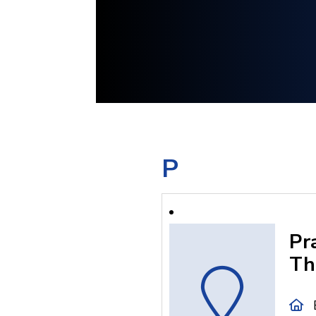
P
Pr
Th