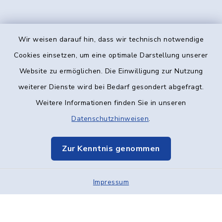
Wir weisen darauf hin, dass wir technisch notwendige
Kontakt
Cookies einsetzen, um eine optimale Darstellung unserer
Website zu ermöglichen. Die Einwilligung zur Nutzung
Barrierefreiheit
weiterer Dienste wird bei Bedarf gesondert abgefragt.
Weitere Informationen finden Sie in unseren
Datenschutz
Datenschutzhinweisen
.
Impressum
Zur Kenntnis genommen
Elektronische Kommunikation
Impressum
Sitemap
Cookie-Einstellungen