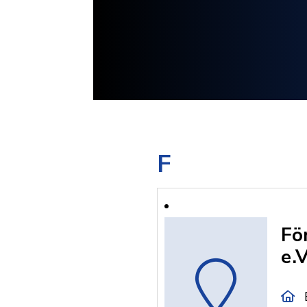
F
Fö
e.V