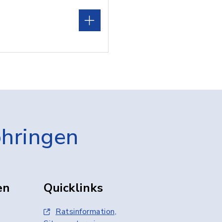
öhringen
en
Quicklinks
Ratsinformation,