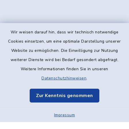
Wir weisen darauf hin, dass wir technisch notwendige
Kontakt
Cookies einsetzen, um eine optimale Darstellung unserer
Website zu ermöglichen. Die Einwilligung zur Nutzung
Barrierefreiheit
weiterer Dienste wird bei Bedarf gesondert abgefragt.
Weitere Informationen finden Sie in unseren
Datenschutz
Datenschutzhinweisen
.
Impressum
Zur Kenntnis genommen
Elektronische Kommunikation
Impressum
Sitemap