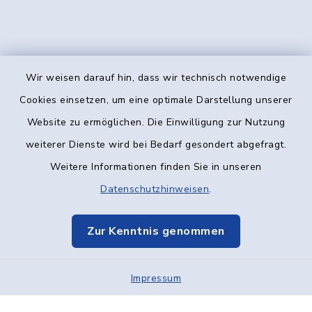
Wir weisen darauf hin, dass wir technisch notwendige
Kontakt
Cookies einsetzen, um eine optimale Darstellung unserer
Website zu ermöglichen. Die Einwilligung zur Nutzung
Barrierefreiheit
weiterer Dienste wird bei Bedarf gesondert abgefragt.
Weitere Informationen finden Sie in unseren
Datenschutz
Datenschutzhinweisen
.
Impressum
Zur Kenntnis genommen
Elektronische Kommunikation
Impressum
Sitemap