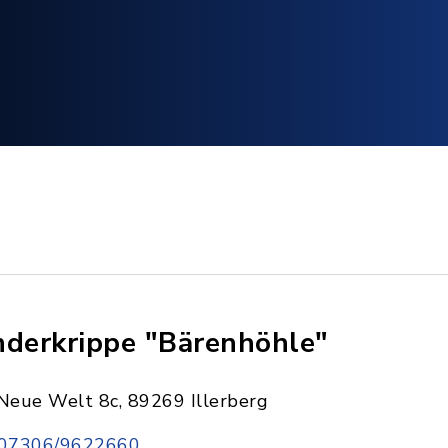
nderkrippe "Bärenhöhle"
Neue Welt 8c, 89269 Illerberg
07306/9622660